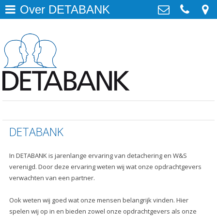
Over DETABANK
Detachering
>
DETABANK Detachering en W&S
Ampèrestraat 11, 1817DE Alkmaar
Werving & Selectie
>
06-12768612
info@detabank.nl
Opdrachtgever
>
0612768612
Vacature aanmelden
>
Kandidaat
>
DETABANK
Aanmelden
>
In DETABANK is jarenlange ervaring van detachering en W&S
Openstaande vacatures
>
verenigd. Door deze ervaring weten wij wat onze opdrachtgevers
verwachten van een partner.
Ook weten wij goed wat onze mensen belangrijk vinden. Hier
spelen wij op in en bieden zowel onze opdrachtgevers als onze