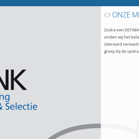
ving & Selectie
Opdrachtgever
Vacature aanmelden
Over DETABANK
ONZE MENSEN
Zodra een DETABANKER op opdracht zit op
detacheringsbasis vinden wij het belangrijk
dat het DETABANK-gevoel aanwezig blijft.
Uiteraard verwachten wij van onze mensen