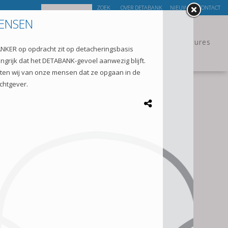
OVER DETABANK
NIEUWS
CONTACT
Kandidaat
Aanmelden
Openstaande vacatures
ONS GEDEELDE SUCCES
Handelend vanuit het perspectief van de
klant en het perspectief van onze mensen.
Dat is waar wij voor staan. Geven en nemen,
ieder zijn deel. Dat is waar we in geloven en