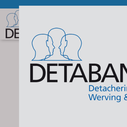
Detachering
Wer
DETABANK
In DETABANK is jarenlange ervaring van
detachering en W&S verenigd. Door deze
ervaring weten wij wat onze opdrachtgevers
verwachten van een partner.