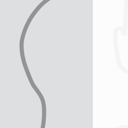
dat ze opgaan in de groep bij de
opdrachtgever.