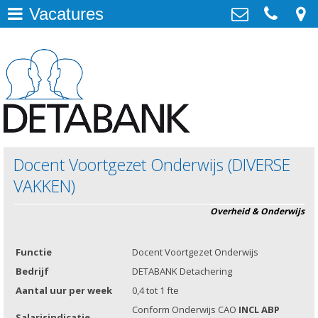
Vacatures
Detachering
>
DETABANK Detachering en W&S
Ampèrestraat 11, 1817DE Alkmaar
Werving & Selectie
>
06-12768612
info@detabank.nl
Opdrachtgever
>
0612768612
Vacature aanmelden
>
Docent Voortgezet Onderwijs (DIVERSE
Kandidaat
>
VAKKEN)
Aanmelden
>
Overheid & Onderwijs
Openstaande vacatures
>
Functie
Docent Voortgezet Onderwijs
Bedrijf
DETABANK Detachering
Aantal uur per week
0,4 tot 1 fte
Conform Onderwijs CAO
INCL ABP
Salarisindicatie